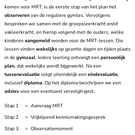
komen voor MRT, is de eerste stap van het plan het
observeren
van de reguliere gymles. Vervolgens
bespreken we samen met de groepsleerkracht en/of
vakleerkracht, en hierop volgend met de ouders, welke
kinderen
aangemeld
worden voor de MRT-lessen. Die
lessen vinden
wekelijks
op gezette dagen en tijden plaats
in de
gymzaal
. Iedere leerling ontvangt een
persoonlijk
plan
, dat wekelijks wordt bijgewerkt. Na een
tussenevaluatie
volgt uiteindelijk een
eindevaluatie
,
inclusief
diploma.
Op het diploma beschrijven we een
advies
voor een eventueel vervolgtraject.
Stap 1
Aanvraag MRT
Stap 2
Vrijblijvend kennismakingsgesprek
Stap 3
Observatiemoment