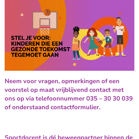
Neem voor vragen, opmerkingen of een
voorstel op maat vrijblijvend contact met
ons op via telefoonnummer
035 – 30 30 039
of onderstaand contactformulier.
Sportdocent is dé beweegpartner binnen de